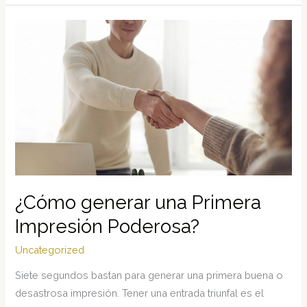
baño
en
su
máximo
esplendor
¿Cómo generar una Primera
Impresión Poderosa?
Uncategorized
Siete segundos bastan para generar una primera buena o
desastrosa impresión. Tener una entrada triunfal es el