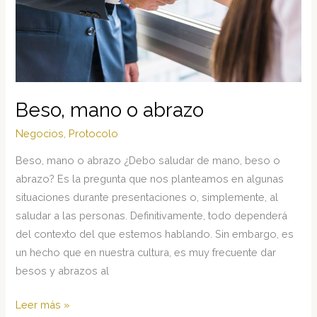
Beso, mano o abrazo
Negocios
,
Protocolo
Beso, mano o abrazo ¿Debo saludar de mano, beso o
abrazo? Es la pregunta que nos planteamos en algunas
situaciones durante presentaciones o, simplemente, al
saludar a las personas. Definitivamente, todo dependerá
del contexto del que estemos hablando. Sin embargo, es
un hecho que en nuestra cultura, es muy frecuente dar
besos y abrazos al
Beso,
Leer más »