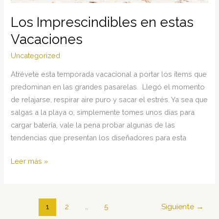
Los Imprescindibles en estas
Vacaciones
Uncategorized
Atrévete esta temporada vacacional a portar los ítems que
predominan en las grandes pasarelas. Llegó el momento
de relajarse, respirar aire puro y sacar el estrés. Ya sea que
salgas a la playa o, simplemente tomes unos días para
cargar batería, vale la pena probar algunas de las
tendencias que presentan los diseñadores para esta
Los
Leer más »
Imprescindibles
en
estas
1
2
…
5
Siguiente
→
Vacaciones