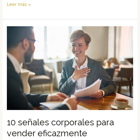
¿Sabes
Leer más »
venderte?
Analízalo
10 señales corporales para
vender eficazmente