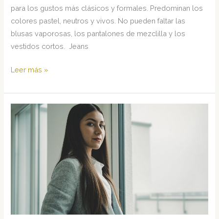
para los gustos más clásicos y formales. Predominan los
colores pastel, neutros y vivos. No pueden faltar las
blusas vaporosas, los pantalones de mezclilla y los
vestidos cortos. Jeans
Tendencias
Leer más »
para
la
Moda
Casual
Primavera
Verano
2022