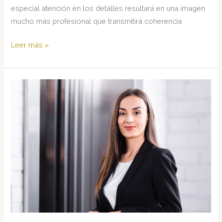
especial atención en los detalles resultará en una imagen
mucho más profesional que transmitirá coherencia
Do’s
Leer más »
y
Dont’s
en
Imagen
Profesional