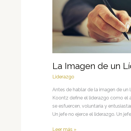
La Imagen de un Lí
Liderazgo
Antes de hablar de la imagen de un l
Koontz define el liderazgo como el a
se esfuercen, voluntaria y entusias
Un jefe no ejerce el liderazgo. Un je
La
Leer más »