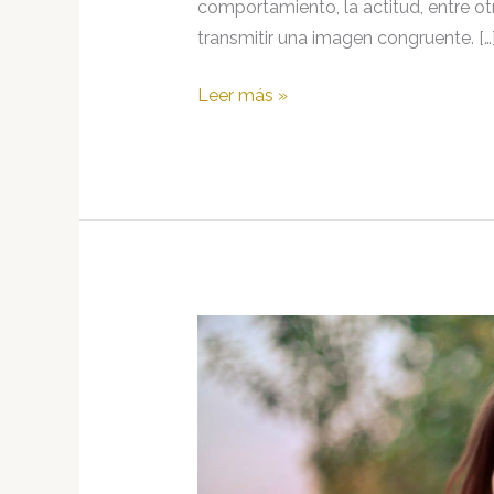
comportamiento, la actitud, entre otr
transmitir una imagen congruente. […
La
Leer más »
Imagen
de
la
Asertividad