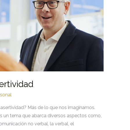
ertividad
sonal
a asertividad? Más de lo que nos imaginamos.
es un tema que abarca diversos aspectos como,
omunicación no verbal, la verbal, el