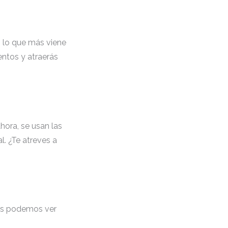
n lo que más viene
ntos y atraerás
hora, se usan las
l. ¿Te atreves a
los podemos ver