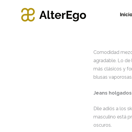
Ir
al
Inici
contenido
Comodidad mezcla
agradable. Lo de 
más clásicos y fo
blusas vaporosas,
Jeans holgados
Dile adiós a los s
masculino está pr
oscuros.