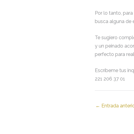
Por lo tanto, para
busca alguna de e
Te sugiero comple
y un peinado acor
perfecto para rea
Escríbeme tus in
221 206 37 01
←
Entrada anteri