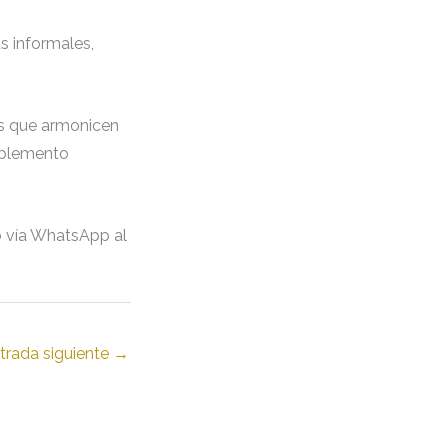
as informales,
os que armonicen
omplemento
o vía WhatsApp al
trada siguiente
→