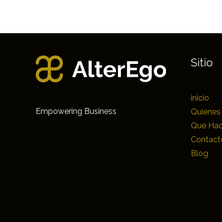
Sitio
inicio
Empowering Business
Quienes
Qué Ha
Contact
Blog